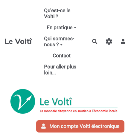
Aller au contenu principal
Qu'est-ce le
Voltî ?
En pratique
Qui sommes-
Le Voltî
Rechercher
nous ?
Contact
Pour aller plus
loin...
Mon compte Voltî électronique