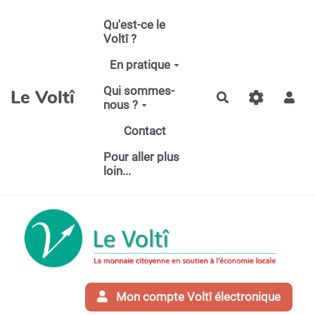
Aller au contenu principal
Qu'est-ce le
Voltî ?
En pratique
Qui sommes-
Le Voltî
Rechercher
nous ?
Contact
Pour aller plus
loin...
Mon compte Voltî électronique