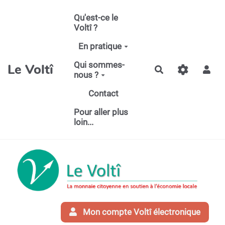
Aller au contenu principal
Qu'est-ce le
Voltî ?
En pratique
Qui sommes-
Le Voltî
Rechercher
nous ?
Contact
Pour aller plus
loin...
Mon compte Voltî électronique