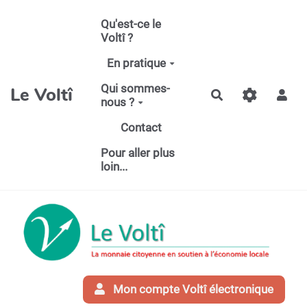
Aller au contenu principal
Qu'est-ce le
Voltî ?
En pratique
Qui sommes-
Le Voltî
Rechercher
nous ?
Contact
Pour aller plus
loin...
Mon compte Voltî électronique