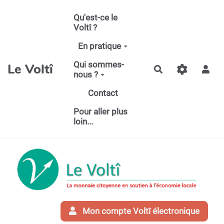
Aller au contenu principal
Qu'est-ce le
Voltî ?
En pratique
Qui sommes-
Le Voltî
Rechercher
nous ?
Contact
Pour aller plus
loin...
Mon compte Voltî électronique