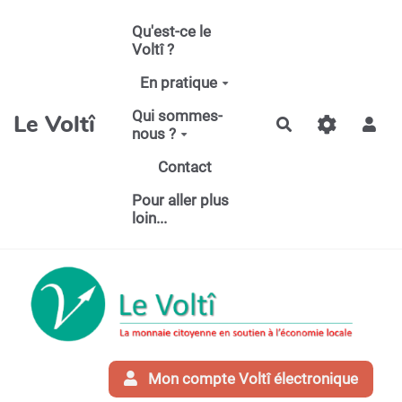
Aller au contenu principal
Qu'est-ce le
Voltî ?
En pratique
Qui sommes-
Le Voltî
Rechercher
nous ?
Contact
Pour aller plus
loin...
Mon compte Voltî électronique